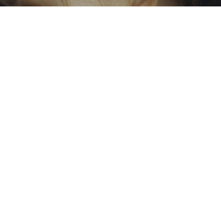
Lorem ipsum dolor sit amet, consectetur adipiscing elit. Duis
laoreet iaculis mi, mattis sodales justo convallis vitae. Nulla id
porttitor felis. Mauris vel massa cursus risus ultricies luctus et
nec metus. Vestibulum luctus, urna rhoncus egestas bibendum,
turpis libero gravida nunc, ut semper urna lectus eu sem. Sed
vitae magna facilisis, malesuada lectus et, gravida orci.
Curabitur fringilla arcu feugiat, fringilla neque ac, tristique
massa. Fusce eget massa pulvinar, pellentesque lorem eget,
auctor ligula. Cras a tincidunt libero, ut commodo quam. Curabitur
felis tortor, viverra a vehicula in, congue eu tellus. Pellentesque
sollicitudin iaculis sapien sit amet egestas.
Nullam pharetra pharetra cursus. Vivamus ut rhoncus lorem.